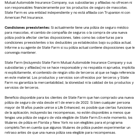
Mutual Automobile Insurance Company, sus subsidiarias y afiliadas no ofrecen ni
son responsables financieramente por los productos de seguro de mascotas.
State Farm es una entidad independiente y no está afiliada con Trupanion ni con
American Pet Insurance.
Condiciones preexistentes:
Si actualmente tiene una póliza de seguro médico
para mascotas, el cambio de compañía de seguros o la compra de una nueva
póliza podría afectar ciertas disposiciones, tales como las coberturas para
condiciones preexistentes o los deducibles ya establecidos bajo su póliza actual.
Informe a su agente de State Farm si su póliza actual contiene disposiciones que le
convenga mantener.
State Farm (incluyendo State Farm Mutual Automobile Insurance Company y sus
subsidiarias y afiliadas) no se hace responsable y no respalda ni aprueba, implícita
ni explícitamente, el contenido de ningún sitio de terceros al que se haga referencia
en este material. Los productos y servicios son ofrecidos por terceros y State
Farm no garantiza la mercantabilidad, la idoneidad ni la calidad de los productos y
servicios de terceros.
Beneficio disponible para los clientes de State Farm que han comprado una nueva
póliza de seguro de vida desde el 1 de enero de 2022. Si bien cualquier persona
mayor de 18 años puede unirse a Life Enhanced, es posible que ciertas funciones
de la aplicación, incluyendo las recompensas, no estén disponibles a menos que
tengas una póliza de seguro de vida elegible de State Farm.En este momento, los
titulares de póliza en Florida y New York no son elegibles para el programa
completo.Ten en cuenta que algunos titulares de póliza pueden experimentar un
retraso antes de que una nueva póliza sea elegible para recompensas.