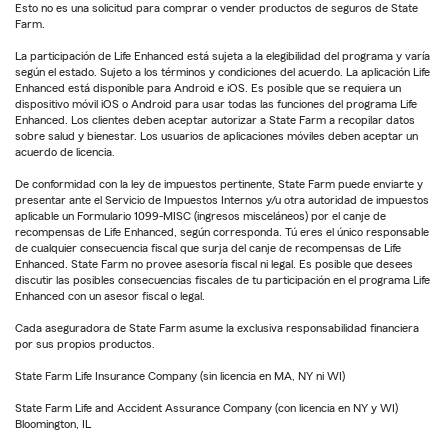
Esto no es una solicitud para comprar o vender productos de seguros de State
Farm.
La participación de Life Enhanced está sujeta a la elegibilidad del programa y varía
según el estado. Sujeto a los términos y condiciones del acuerdo. La aplicación Life
Enhanced está disponible para Android e iOS. Es posible que se requiera un
dispositivo móvil iOS o Android para usar todas las funciones del programa Life
Enhanced. Los clientes deben aceptar autorizar a State Farm a recopilar datos
sobre salud y bienestar. Los usuarios de aplicaciones móviles deben aceptar un
acuerdo de licencia.
De conformidad con la ley de impuestos pertinente, State Farm puede enviarte y
presentar ante el Servicio de Impuestos Internos y/u otra autoridad de impuestos
aplicable un Formulario 1099-MISC (ingresos misceláneos) por el canje de
recompensas de Life Enhanced, según corresponda. Tú eres el único responsable
de cualquier consecuencia fiscal que surja del canje de recompensas de Life
Enhanced. State Farm no provee asesoría fiscal ni legal. Es posible que desees
discutir las posibles consecuencias fiscales de tu participación en el programa Life
Enhanced con un asesor fiscal o legal.
Cada aseguradora de State Farm asume la exclusiva responsabilidad financiera
por sus propios productos.
State Farm Life Insurance Company (sin licencia en MA, NY ni WI)
State Farm Life and Accident Assurance Company (con licencia en NY y WI)
Bloomington, IL