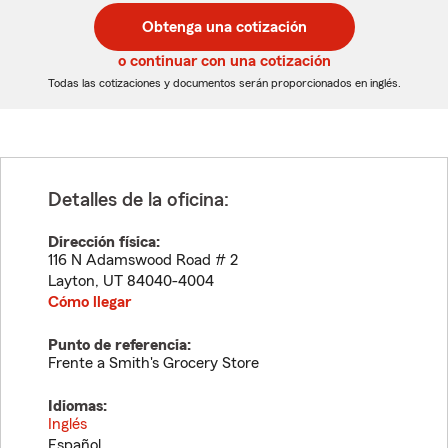
postal
postal
Obtenga una cotización
de
de
5
5
o continuar con una cotización
dígitos
dígitos
Todas las cotizaciones y documentos serán proporcionados en inglés.
Detalles de la oficina:
Dirección física:
116 N Adamswood Road # 2
Layton
,
UT
84040-4004
Cómo llegar
Punto de referencia:
Frente a Smith's Grocery Store
Idiomas:
Inglés
Español