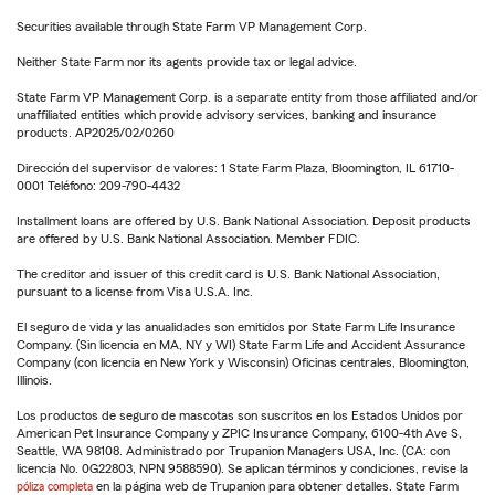
Securities available through State Farm VP Management Corp.
Neither State Farm nor its agents provide tax or legal advice.
State Farm VP Management Corp. is a separate entity from those affiliated and/or
unaffiliated entities which provide advisory services, banking and insurance
products. AP2025/02/0260
Dirección del supervisor de valores: 1 State Farm Plaza, Bloomington, IL 61710-
0001 Teléfono: 209-790-4432
Installment loans are offered by U.S. Bank National Association. Deposit products
are offered by U.S. Bank National Association. Member FDIC.
The creditor and issuer of this credit card is U.S. Bank National Association,
pursuant to a license from Visa U.S.A. Inc.
El seguro de vida y las anualidades son emitidos por State Farm Life Insurance
Company. (Sin licencia en MA, NY y WI) State Farm Life and Accident Assurance
Company (con licencia en New York y Wisconsin) Oficinas centrales, Bloomington,
Illinois.
Los productos de seguro de mascotas son suscritos en los Estados Unidos por
American Pet Insurance Company y ZPIC Insurance Company, 6100-4th Ave S,
Seattle, WA 98108. Administrado por Trupanion Managers USA, Inc. (CA: con
licencia No. 0G22803, NPN 9588590). Se aplican términos y condiciones, revise la
póliza completa
en la página web de Trupanion para obtener detalles. State Farm