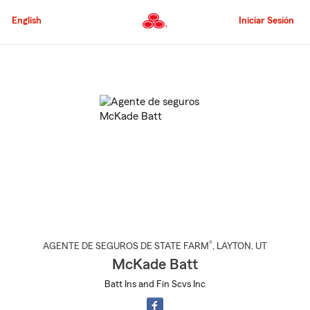
Pasar
al
English
Iniciar Sesión
contenido
principal
Comienzo
del
contenido
principal
®
AGENTE DE SEGUROS DE STATE FARM
,
LAYTON
, UT
McKade Batt
Batt Ins and Fin Scvs Inc